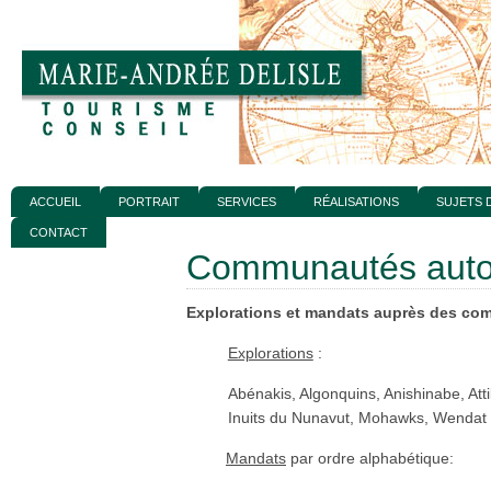
ACCUEIL
PORTRAIT
SERVICES
RÉALISATIONS
SUJETS 
CONTACT
Communautés auto
Explorations et mandats auprès des c
Explorations
:
Abénakis, Algonquins, Anishinabe, At
Inuits du Nunavut, Mohawks, Wendat
Mandats
par ordre alphabétique: