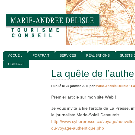
ACCUEIL
PORTRAIT
SERVICES
RÉALISATIONS
SUJETS 
CONTACT
La quête de l’authe
Publié le 24 janvier 2011 par
Marie-Andrée Delisle
·
La
Premier article sur mon site Web !
Je vous invite à lire l’article de La Presse, in
la journaliste Marie-Soleil Desautels:
http://www.cyberpresse.ca/voyage/nouvelle
du-voyage-authentique.php