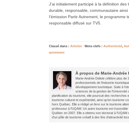
J’ai initialement participé à la définition d
durable, responsable, communautaire ainsi 
l’émission Partir Autrement, le programme 
responsable diffusé sur TV5.
Classé dans :
Articles
· Mots-clefs :
Authenticité
,
Aut
autrement
À propos de Marie-Andrée 
Marie-Andrée Delisle célèbre plus de 3
professionnels de l'industrie touristiqu
développement touristique. Suite à l'ob
sciences de la gestion de l'Université
planification du tourisme, elle poursuit des recherches
tourisme culturel et expérientiel, ainsi qu'en tourism
hors Québec. Elle a rédigé un livre sur le tourisme alter
professeur à l'UQAM: Un autre tourisme est-il possible 
Québec en 2007. Elle a obtenu son doctorat à l'UQAM 
d'un pôle de tourisme créatif à des fins d'attractivité loc