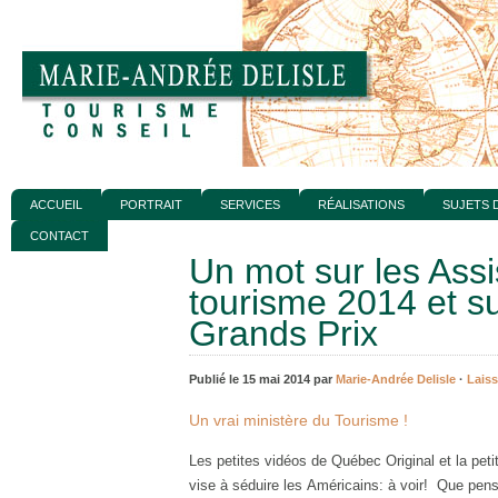
ACCUEIL
PORTRAIT
SERVICES
RÉALISATIONS
SUJETS 
CONTACT
Un mot sur les Ass
tourisme 2014 et su
Grands Prix
Publié le 15 mai 2014 par
Marie-Andrée Delisle
·
Lais
Un vrai ministère du Tourisme !
Les petites vidéos de Québec Original et la petit
vise à séduire les Américains: à voir! Que pen