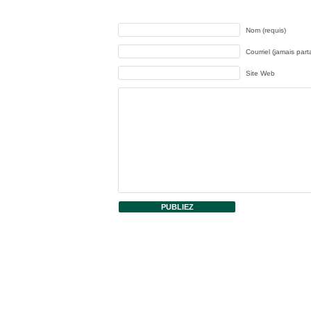
Nom (requis)
Courriel (jamais part
Site Web