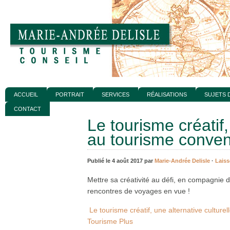
ACCUEIL
PORTRAIT
SERVICES
RÉALISATIONS
SUJETS 
CONTACT
Le tourisme créatif,
au tourisme conven
Publié le 4 août 2017 par
Marie-Andrée Delisle
·
Lais
Mettre sa créativité au défi, en compagnie d
rencontres de voyages en vue !
Le tourisme créatif, une alternative culture
Tourisme Plus