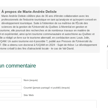
À propos de Marie-Andrée Delisle
Marie-Andrée Delisle célèbre plus de 30 ans d'étroite collaboration avec les
professionnels de l'industrie touristique en tant qu'analyste et qu'expert-conseil en
développement touristique. Suite à l'obtention de sa maîtrise de l'École des
sciences de la gestion de l'Université du Québec à Montréal en gestion et
u tourisme, elle poursuit des recherches et de nombreux travaux en matière de
el et expérientiel, ainsi qu'en tourisme communautaire et autochtone au Québec et
e a rédigé un livre sur le tourisme alternatif, en corédaction avec Louis Jolin,
UQAM: Un autre tourisme est-il possible ?, publié aux Presses de l'Université du
. Elle a obtenu son doctorat à l'UQAM en 2024 - Sujet de thèse: Le développement
risme créatif à des fins d'attractivité locale - le cas de Val-David.
un commentaire
Nom (requis)
Courriel (jamais partagé ni publié) (requis)
Site Web