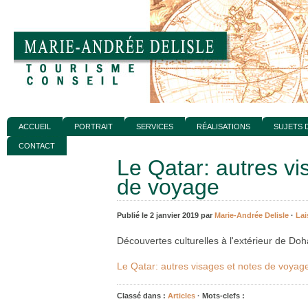
ACCUEIL
PORTRAIT
SERVICES
RÉALISATIONS
SUJETS 
CONTACT
Le Qatar: autres vi
de voyage
Publié le 2 janvier 2019 par
Marie-Andrée Delisle
·
Lai
Découvertes culturelles à l'extérieur de Doh
Le Qatar: autres visages et notes de voyag
Classé dans :
Articles
· Mots-clefs :