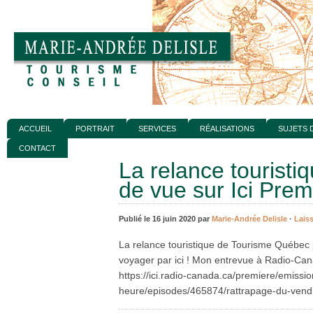
ACCUEIL
PORTRAIT
SERVICES
RÉALISATIONS
SUJETS 
CONTACT
La relance touristi
de vue sur Ici Prem
Publié le 16 juin 2020 par
Marie-Andrée Delisle
·
Lais
La relance touristique de Tourisme Québec 
voyager par ici ! Mon entrevue à Radio-Ca
https://ici.radio-canada.ca/premiere/emissi
heure/episodes/465874/rattrapage-du-vendr