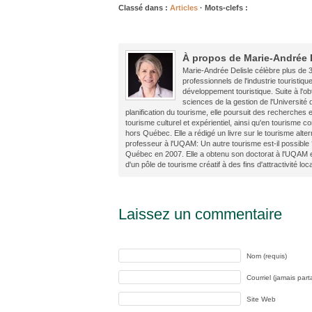
Classé dans :
Articles
· Mots-clefs :
À propos de Marie-Andrée 
Marie-Andrée Delisle célèbre plus de 3
professionnels de l'industrie touristiqu
développement touristique. Suite à l'ob
sciences de la gestion de l'Université
planification du tourisme, elle poursuit des recherches
tourisme culturel et expérientiel, ainsi qu'en tourism
hors Québec. Elle a rédigé un livre sur le tourisme alter
professeur à l'UQAM: Un autre tourisme est-il possible 
Québec en 2007. Elle a obtenu son doctorat à l'UQAM 
d'un pôle de tourisme créatif à des fins d'attractivité loc
Laissez un commentaire
Nom (requis)
Courriel (jamais part
Site Web