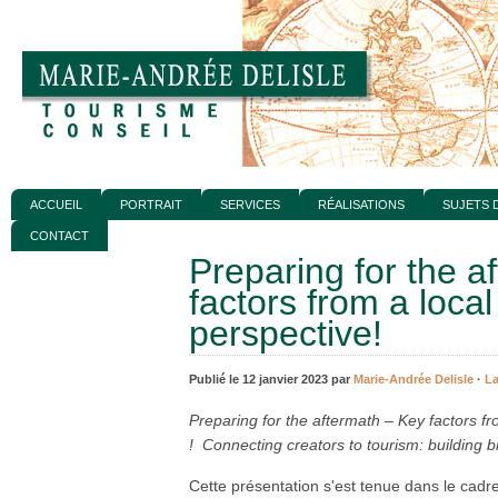
ACCUEIL
PORTRAIT
SERVICES
RÉALISATIONS
SUJETS 
CONTACT
Preparing for the a
factors from a loca
perspective!
Publié le 12 janvier 2023 par
Marie-Andrée Delisle
·
La
Preparing for the aftermath – Key factors fr
! Connecting creators to tourism: building b
Cette présentation s'est tenue dans le cadr