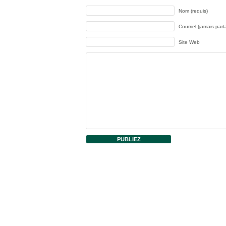
Nom (requis)
Courriel (jamais part
Site Web