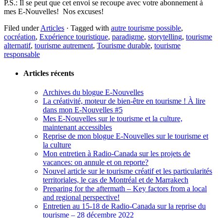
​P.S.: Il se peut que cet envoi se recoupe avec votre abonnement à
mes E-Nouvelles! Nos excuses!
Filed under
Articles
· Tagged with
autre tourisme possible
,
cocréation
,
Expérience touristique
,
paradigme
,
storytelling
,
tourisme
alternatif
,
tourisme autrement
,
Tourisme durable
,
tourisme
responsable
Articles récents
Archives du blogue E-Nouvelles
La créativité, moteur de bien-être en tourisme ! À lire
dans mon E-Nouvelles #5
Mes E-Nouvelles sur le tourisme et la culture,
maintenant accessibles
Reprise de mon blogue E-Nouvelles sur le tourisme et
la culture
Mon entretien à Radio-Canada sur les projets de
vacances: on annule et on reporte?
Nouvel article sur le tourisme créatif et les particularités
territoriales, le cas de Montréal et de Marrakech
Preparing for the aftermath – Key factors from a local
and regional perspective!
Entretien au 15-18 de Radio-Canada sur la reprise du
tourisme – 28 décembre 2022