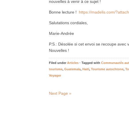
nouvelles à venir à ce sujet !
Bonne lecture !
https://madelis.com/?atta
Salutations cordiales,
Marie-Andrée
​P.S.: Désolée si cet envoi se recoupe ave
Nouvelles !
Filed under
Articles
· Tagged with
Communautés aut
tourisme
,
Guatemala
,
Haiti
,
Tourisme autochtone
,
To
Voyager
Next Page »